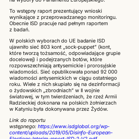
To wstępny raport prezentujący wnioski
wynikające z przeprowadzanego monitoringu.
Obecnie ISD pracuje nad pełnym raportem
z badań.
W polskich wyborach do UE badanie ISD
ujawniło sieć 803 kont „sock-puppet” (kont,
które tworzą tożsamość, odpowiadające grupie
docelowej) i podejrzanych botów, które
rozpowszechniają antysemickie i prorosyjskie
wiadomości. Sieć opublikowała ponad 92 000
wiadomości antysemickich w ciągu ostatniego
roku. Wiele z nich skupiało się na dezinformacji
o żydowskich „zbrodniach” w II wojnie
światowej, w tym twierdzeniach, że rzeź Armii
Radzieckiej dokonana na polskich żołnierzach
w Katyniu była dokonywana przez Żydów.
Link do raportu
wstępnego:
https://www.isdglobal.org/wp-
content/uploads/2019/05/Disinfo-European-
Elections-Interim-report-ISD-2-V2.pdf