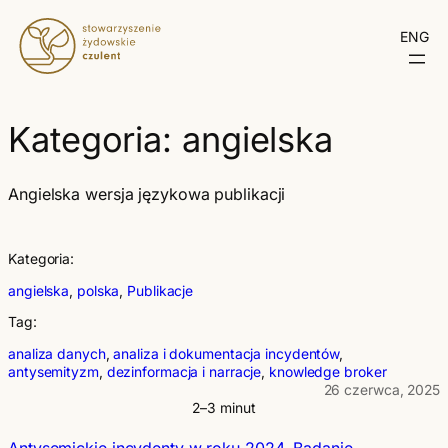
Przejdź
do
ENG
treści
Kategoria:
angielska
Angielska wersja językowa publikacji
Kategoria:
angielska
, 
polska
, 
Publikacje
Tag:
analiza danych
, 
analiza i dokumentacja incydentów
, 
antysemityzm
, 
dezinformacja i narracje
, 
knowledge broker
26 czerwca, 2025
2–3 minut
Antysemickie incydenty w roku 2024. Badanie