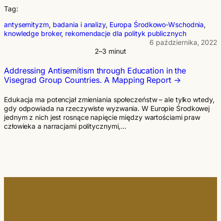
Tag:
antysemityzm
, 
badania i analizy
, 
Europa Środkowo-Wschodnia
, 
knowledge broker
, 
rekomendacje dla polityk publicznych
6 października, 2022
2–3 minut
Addressing Antisemitism through Education in the
Visegrad Group Countries. A Mapping Report
Edukacja ma potencjał zmieniania społeczeństw – ale tylko wtedy,
gdy odpowiada na rzeczywiste wyzwania. W Europie Środkowej
jednym z nich jest rosnące napięcie między wartościami praw
człowieka a narracjami politycznymi,…